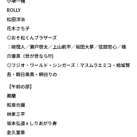
小堺一機
ROLLY
松田洋治
花木さち子
◎おそ松くんブラザーズ
：碕理人／瀬戸啓太／上山航平／坂田大夢／弦間哲心／橋
爪優真（世が世なら!!!)
◎フジオ・ワールド・シンガーズ：マスムラエミコ・結城賢
吾・朝日美貴・網谷りの
【午前の部】
鳳蘭
和泉元彌
林家三平
坂本弘道 x しりあがり寿
金久寛章