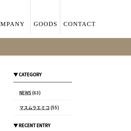
OMPANY
GOODS
CONTACT
▼ CATEGORY
NEWS
(63)
マスムラエミコ
(55)
▼ RECENT ENTRY